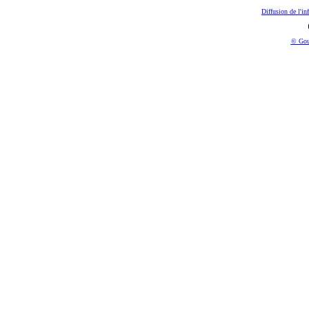
Diffusion de l'in
© Gou