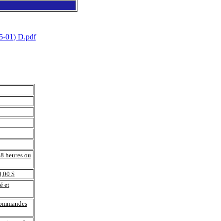
-01) D.pdf
48 heures ou
0,00 $
é et
 commandes