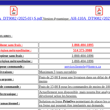
_DT9082 (2025-01) S.pdf
AH-110A_DT9082 (2025
Version dynamique :
:
ULAIRES
hone sans frais :
1-866-404-1895
égion métropolitaine :
514 375-3988
pieur sans frais :
1-866-404-1896
région métropolitaine :
1-866-404-1896
l pour commande :
serviceclientele@form-x.ca
livraison :
Maximum 5 jours ouvrables
Frais de 25,00 $ pour une livraison dans un délai de 
 urgente :
moins
 de commande :
Frais de 15,00 $ pour les commandes de moins de 10
Actuellement non disponible, mais pourra être analys
ectronique :
développé selon les besoins.
Solution en ligne
PrintSys
permettant de placer les
transactionnel :
en ligne qui pourrait être implantée sur demande.