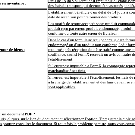
Frais de 15,00 $ si l'erreur est imputable à l'établisse
 en inventaire :
des frais de transport qui devront être assumés par l'é
L'établissement bénéficie d'un délai de 14 jours à com
date de réception pour retourner des produits.
Les motifs de retour acceptés sont: produit commandé 
produit reçu par erreur, produit endommagé, produit 
conforme ou toute autre erreur de livraison.
Dans le cas d'un formulaire reçu par erreur, d'un formu
endommagé ou d'un produit non conforme, ledit form
etour de biens :
retourné après réception doit être traité comme une
souffrance, sauf si FormX recevait un avis contraire d
l'établissement.
Si l'erreur est imputable à FormX, la compagnie repre
marchandise à ses frais.
Si l'erreur est imputable à l'établissement, les frais de 
à la charge de l'établissement et des frais de remise en
sont applicables.
er un document PDF ?
uris, cliquez sur le lien du document et sélectionnez l'option "Enregistrer la cible s
s pourrez consulter le document. Si toutefois le problème persiste, nous vous consei