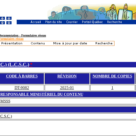
Documentation - Formulaires réseau
Formulaires réseau
) (L.C.S.C.)
*
CODE À BARRES
RÉVISION
NOMBRE DE COPIES
DT-9082
2025-01
1
RESPONSABLE MINISTÉRIEL DU CONTENU
MSSS
C.S.C.)