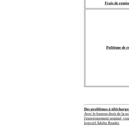
Frais de remise
Politique de r
Des problèmes à télécharg
Avec le bouton droit de la so
l'enregistrement terminé, vou
logiciel Adobe Reader.