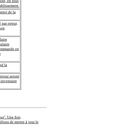
ment, en plus
tablissement.
pter de la
par erreur,
non
laire
ulaire
 commande en
e
nd la
retour seront
 inventaire
ous". Une fois
llons de mettre à jour le