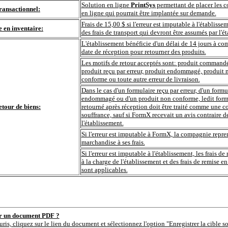
Solution en ligne
PrintSys
permettant de placer les
transactionnel:
en ligne qui pourrait être implantée sur demande.
Frais de 15,00 $ si l'erreur est imputable à l'établisse
e en inventaire:
des frais de transport qui devront être assumés par l'é
L'établissement bénéficie d'un délai de 14 jours à com
date de réception pour retourner des produits.
Les motifs de retour acceptés sont: produit commandé 
produit reçu par erreur, produit endommagé, produit 
conforme ou toute autre erreur de livraison.
Dans le cas d'un formulaire reçu par erreur, d'un formu
endommagé ou d'un produit non conforme, ledit form
etour de biens:
retourné après réception doit être traité comme une
souffrance, sauf si FormX recevait un avis contraire d
l'établissement.
Si l'erreur est imputable à FormX, la compagnie repre
marchandise à ses frais.
Si l'erreur est imputable à l'établissement, les frais de 
à la charge de l'établissement et des frais de remise en
sont applicables.
er un document PDF ?
uris, cliquez sur le lien du document et sélectionnez l'option "Enregistrer la cible s