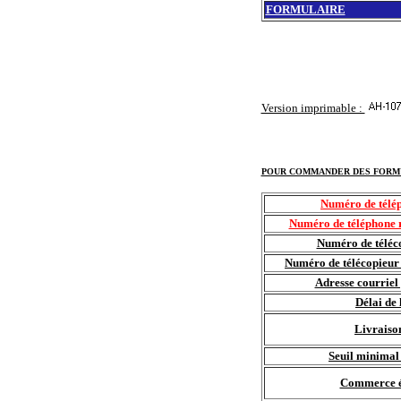
FORMULAIRE
Version imprimable :
POUR COMMANDER DES FORM
Numéro de télép
Numéro de téléphone r
Numéro de téléco
Numéro de télécopieur 
Adresse courrie
Délai de 
Livraiso
Seuil minima
Commerce é