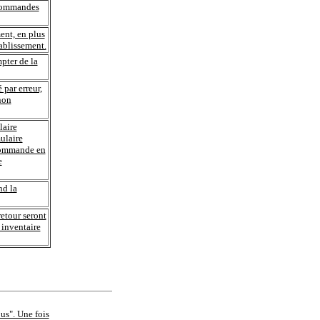
 commandes
ment, en plus
tablissement.
pter de la
par erreur,
non
laire
ulaire
 commande en
e
nd la
retour seront
 inventaire
ous". Une fois