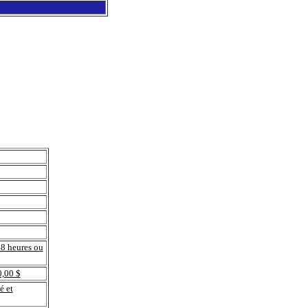
48 heures ou
0,00 $
é et