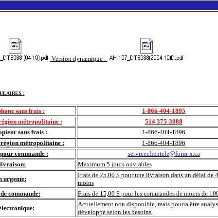
Version dynamique :
:
ULAIRES
hone sans frais :
1-866-404-1895
égion métropolitaine :
514 375-3988
pieur sans frais :
1-866-404-1896
région métropolitaine :
1-866-404-1896
l pour commande :
serviceclientele@form-x.ca
livraison:
Maximum 5 jours ouvrables
Frais de 25,00 $ pour une livraison dans un délai de 
n urgente:
moins
l de commande:
Frais de 15,00 $ pour les commandes de moins de 10
Actuellement non disponible, mais pourra être analys
lectronique:
développé selon les besoins.