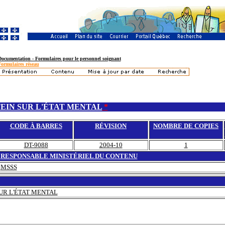
Documentation - Formulaires pour le personnel soignant
Formulaires réseau
EIN SUR L'ÉTAT MENTAL
*
CODE À BARRES
RÉVISION
NOMBRE DE COPIES
DT-9088
2004-10
1
RESPONSABLE MINISTÉRIEL DU CONTENU
MSSS
UR L'ÉTAT MENTAL