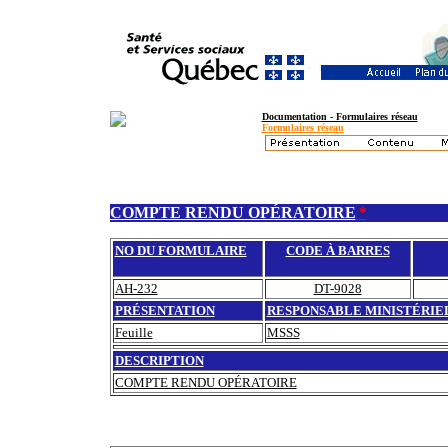
Documentation - Formulaires réseau
Formulaires réseau
COMPTE RENDU OPÉRATOIRE
*
NO DU FORMULAIRE
CODE À BARRES
AH-232
DT-9028
PRÉSENTATION
RESPONSABLE MINISTÉRIE
Feuille
MSSS
DESCRIPTION
COMPTE RENDU OPÉRATOIRE