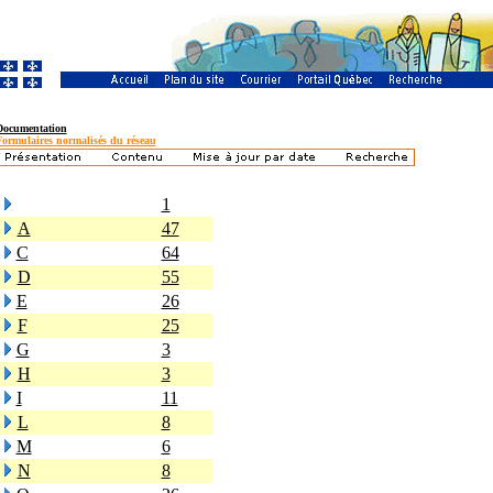
Documentation
Formulaires normalisés du réseau
1
A
47
C
64
D
55
E
26
F
25
G
3
H
3
I
11
L
8
M
6
N
8