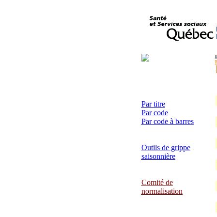
Par titre
Par code
Par code à barres
Outils de grippe
saisonnière
Comité de
normalisation