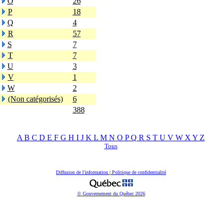
O
26
P
18
Q
4
R
57
S
7
T
7
U
3
V
1
W
2
(Non catégorisés)
6
388
A
B
C
D
E
F
G
H
I
J
K
L
M
N
O
P
Q
R
S
T
U
V
W
X
Y
Z
Tous
Diffusion de l'information
|
Politique de confidentialité
© Gouvernement du Québec
2026