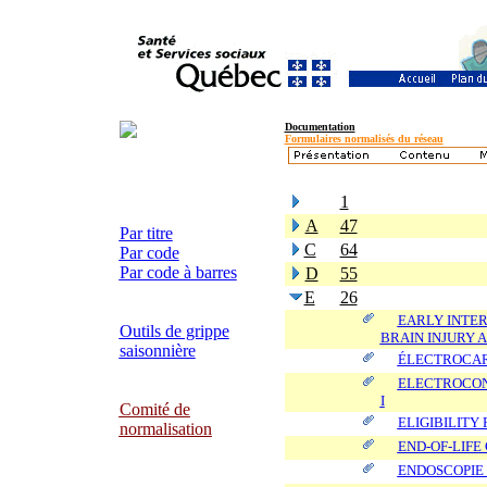
Documentation
Formulaires normalisés du réseau
1
A
47
Par titre
C
64
Par code
Par code à barres
D
55
E
26
EARLY INTE
Outils de grippe
BRAIN INJURY 
saisonnière
ÉLECTROCAR
ELECTROCON
I
Comité de
ELIGIBILITY
normalisation
END-OF-LIFE
ENDOSCOPIE 