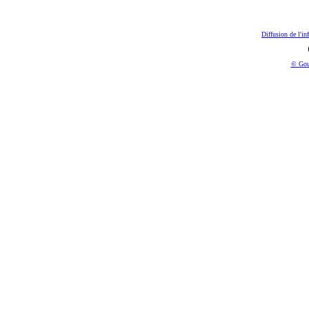
Diffusion de l'in
© Gou