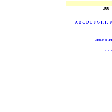
388
A
B
C
D
E
F
G
H
I
J
Diffusion de l'in
© Gou