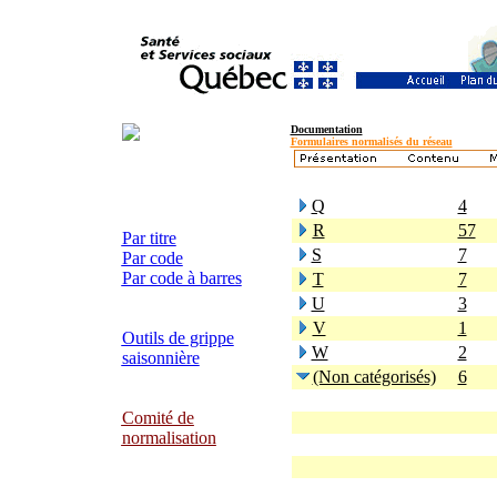
Documentation
Formulaires normalisés du réseau
Q
4
R
57
Par titre
S
7
Par code
Par code à barres
T
7
U
3
V
1
Outils de grippe
W
2
saisonnière
(Non catégorisés)
6
Comité de
normalisation