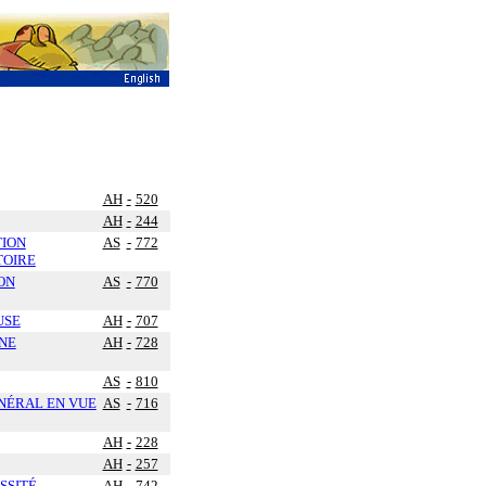
AH
-
520
AH
-
244
TION
AS
-
772
TOIRE
ON
AS
-
770
USE
AH
-
707
NE
AH
-
728
AS
-
810
NÉRAL EN VUE
AS
-
716
AH
-
228
AH
-
257
SSITÉ
AH
-
742