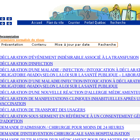
Documentation
Formulaires normalisés du réseau
DÉCLARATION D'ÉVÉNEMENT INDÉSIRABLE ASSOCIÉ À LA TRANSFUSION
DÉCLARATION D'INFECTION
DÉCLARATION D'UNE MALADIE / INFECTION / INTOXICATION À DÉCLARA
OBLIGATOIRE (MADO) SELON LA LOI SUR LA SANTÉ PUBLIQUE -- LABORA
DÉCLARATION D’UNE MALADIE/INFECTION/INTOXICATION À DÉCLARATI
OBLIGATOIRE (MADO) SELON LA LOI SUR LA SANTÉ PUBLIQUE
DÉCLARATION D'UNE NOUVELLE RÉACTION D'ALLERGIE MÉDICAMENTE
DÉCLARATION DE MANIFESTATIONS CLINIQUES INHABITUELLES APRÈS U
VACCINATION
DÉCLARATION DE TRANSPORT DES USAGERS
DÉCLARATION SOUS SERMENT EN RÉFÉRENCE À UN CONSENTEMENT GÉ
D'ADOPTION
DEMANDE D'ADMISSION / CHIRURGIE POUR MOINS DE 24 HEURES
DEMANDE D'INTERVENTION CHIRURGICALE SANS HOSPITALISATION
DEMANDE D'UTILISATION D'UN MÉDICAMENT POUR DES MOTIFS DE NÉCE