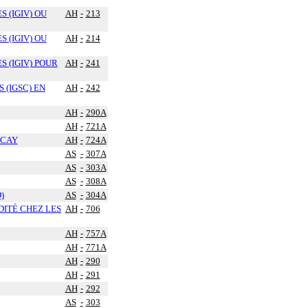
 (IGIV) OU
AH
-
213
 (IGIV) OU
AH
-
214
 (IGIV) POUR
AH
-
241
(IGSC) EN
AH
-
242
AH
-
290A
AH
-
721A
ECAY
AH
-
724A
AS
-
307A
AS
-
303A
AS
-
308A
)
AS
-
304A
DITÉ CHEZ LES
AH
-
706
AH
-
757A
AH
-
771A
AH
-
290
AH
-
291
AH
-
292
AS
-
303