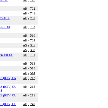
AH
-
702
AH
-
741
ES AUX
AH
-
738
CER DU
AH
-
793
AH
-
519
AH
-
704
AS
-
307
AS
-
308
ANCER DU
AH
-
791
AH
-
513
AH
-
515
AH
-
514
 (IGIV) EN
AH
-
212
 (IGIV) OU
AH
-
215
ES
 (IGIV) OU
AH
-
211
 (IGIV) OU
AH
-
240