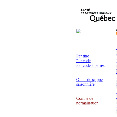
Par titre
Par code
Par code à barres
Outils de grippe
saisonnière
Comité de
normalisation