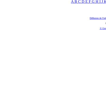
A
B
C
D
E
F
G
H
I
J
Diffusion de l'in
© Gou