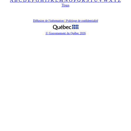
A
B
C
D
E
F
G
H
I
J
K
L
M
N
O
P
Q
R
S
T
U
V
W
X
Y
Z
Tous
Diffusion de l'information
|
Politique de confidentialité
© Gouvernement du Québec
2026