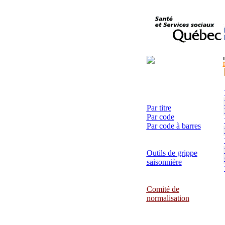
Par titre
Par code
Par code à barres
Outils de grippe
saisonnière
Comité de
normalisation