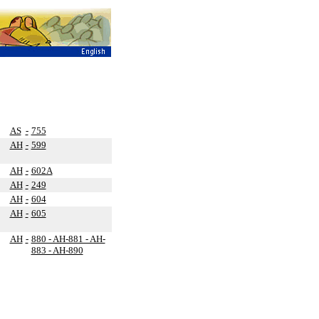
AS
-
755
AH
-
599
AH
-
602A
AH
-
249
AH
-
604
AH
-
605
AH
-
880 - AH-881 - AH-
883 - AH-890