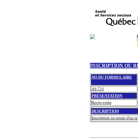
INSCRIPTION OU R
NO DU FORMULAIRE
AS-721
PRÉSENTATION
Recto-verso
DESCRIPTION
Inscription ou retrait d'un r