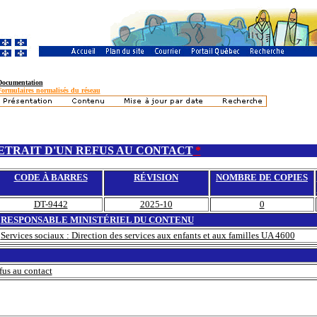
Documentation
Formulaires normalisés du réseau
ETRAIT D'UN REFUS AU CONTACT
*
CODE À BARRES
RÉVISION
NOMBRE DE COPIES
DT-9442
2025-10
0
RESPONSABLE MINISTÉRIEL DU CONTENU
Services sociaux : Direction des services aux enfants et aux familles UA 4600
efus au contact