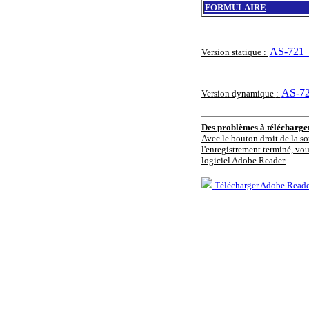
FORMULAIRE
AS-721_
Version statique
:
AS-72
Version dynamique
:
Des problèmes à télécharg
Avec le bouton droit de la so
l'enregistrement terminé, vou
logiciel Adobe Reader.
Télécharger Adobe Reade