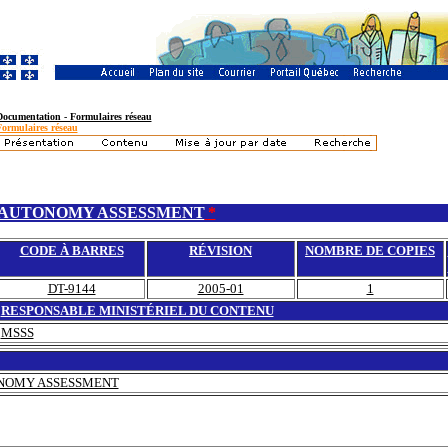
Documentation - Formulaires réseau
Formulaires réseau
 AUTONOMY ASSESSMENT
*
CODE À BARRES
RÉVISION
NOMBRE DE COPIES
DT-9144
2005-01
1
RESPONSABLE MINISTÉRIEL DU CONTENU
MSSS
NOMY ASSESSMENT