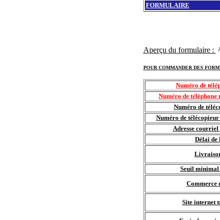
FORMULAIRE
Aperçu du formulaire :
POUR COMMANDER DES FORM
Numéro de télép
Numéro de téléphone r
Numéro de téléco
Numéro de télécopieur 
Adresse courrie
Délai de 
Livraiso
Seuil minima
Commerce é
Site internet 