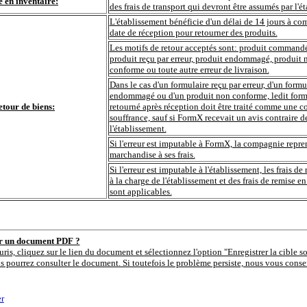
e en inventaire:
des frais de transport qui devront être assumés par l'é
L'établissement bénéficie d'un délai de 14 jours à com
date de réception pour retourner des produits.
Les motifs de retour acceptés sont: produit commandé 
produit reçu par erreur, produit endommagé, produit 
conforme ou toute autre erreur de livraison.
Dans le cas d'un formulaire reçu par erreur, d'un formu
endommagé ou d'un produit non conforme, ledit form
etour de biens:
retourné après réception doit être traité comme une
souffrance, sauf si FormX recevait un avis contraire d
l'établissement.
Si l'erreur est imputable à FormX, la compagnie repre
marchandise à ses frais.
Si l'erreur est imputable à l'établissement, les frais de 
à la charge de l'établissement et des frais de remise en
sont applicables.
er un document PDF ?
uris, cliquez sur le lien du document et sélectionnez l'option "Enregistrer la cible s
s pourrez consulter le document. Si toutefois le problème persiste, nous vous consei
r