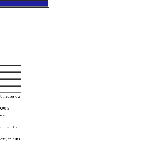
48 heures ou
0,00 $
é et
 commandes
ment, en plus