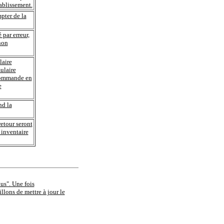
tablissement.
pter de la
par erreur,
non
laire
ulaire
 commande en
e
nd la
retour seront
 inventaire
ous". Une fois
llons de mettre à jour le