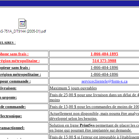
:
ULAIRES
hone sans frais :
1-866-404-1895
égion métropolitaine :
514 375-3988
pieur sans frais :
1-866-404-1896
région métropolitaine :
1-866-404-1896
l pour commande :
serviceclientele@form-x.ca
livraison:
Maximum 5 jours ouvrables
Frais de 25,00 $ pour une livraison dans un délai de 
n urgente:
moins
l de commande:
Frais de 15,00 $ pour les commandes de moins de 10
Actuellement non disponible, mais pourra être analys
lectronique:
développé selon les besoins.
Solution en ligne
PrintSys
permettant de placer les
transactionnel:
en ligne qui pourrait être implantée sur demande.
Frais de 15,00 $ si l'erreur est imputable à l'établisse