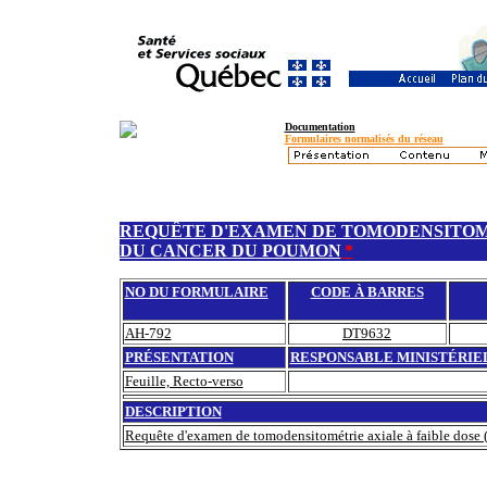
Documentation
Formulaires normalisés du réseau
REQUÊTE D'EXAMEN DE TOMODENSITOMÉT
DU CANCER DU POUMON
*
NO DU FORMULAIRE
CODE À BARRES
AH-792
DT9632
PRÉSENTATION
RESPONSABLE MINISTÉRIE
Feuille, Recto-verso
DESCRIPTION
Requête d'examen de tomodensitométrie axiale à faible dose