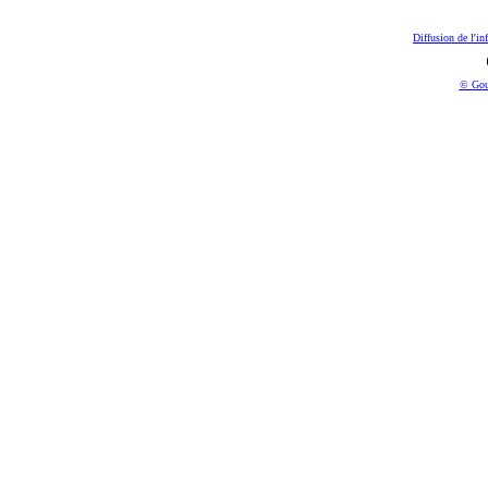
Diffusion de l'in
© Gou