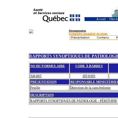
Documentation
Formulaires normalisés du réseau
RAPPORTS SYNOPTIQUES DE PATHOLOGIE
NO DU FORMULAIRE
CODE À BARRES
AH-865
DT-9395
PRÉSENTATION
RESPONSABLE MINISTÉRIE
Feuille
Direction de la cancérologie
DESCRIPTION
RAPPORTS SYNOPTIQUES DE PATHOLOGIE - PÉRITOINE