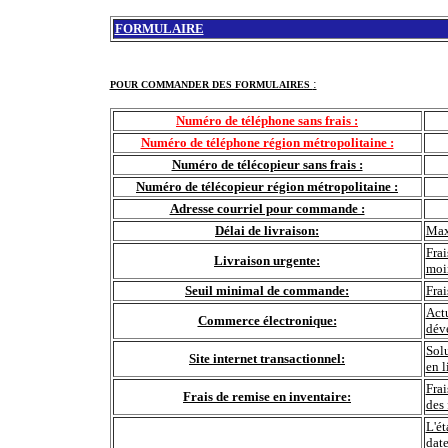
FORMULAIRE
:
POUR COMMANDER DES FORMULAIRES
Numéro de téléphone sans frais :
Numéro de téléphone région métropolitaine :
Numéro de télécopieur sans frais :
Numéro de télécopieur région métropolitaine :
Adresse courriel pour commande :
Délai de livraison:
Max
Frai
Livraison urgente:
moi
Seuil minimal de commande:
Fra
Actu
Commerce électronique:
déve
Sol
Site internet transactionnel:
en l
Frai
Frais de remise en inventaire:
des 
L'ét
date