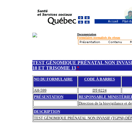
Documentation
Formulaires normalisés du réseau
TEST GÉNOMIQUE PRÉNATAL NON INVASIF
18 ET TRISOMIE 13
*
NO DU FORMULAIRE
CODE À BARRES
AH-599
DT-9224
PRÉSENTATION
RESPONSABLE MINISTÉRIE
Direction de la biovigilance et d
DESCRIPTION
TEST GÉNOMIQUE PRÉNATAL NON INVASIF (TGPNI) DÉPI