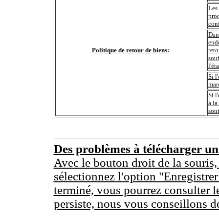
Les 
prod
conf
Dans
end
Politique de retour de biens:
reto
souf
l'ét
Si l
marc
Si l
à la
sont
Des problèmes à télécharger u
Avec le bouton droit de la souris,
sélectionnez l'option "Enregistrer
terminé, vous pourrez consulter l
persiste, nous vous conseillons d