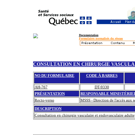
Documentation
Formulaires normalisés du réseau
CONSULTATION EN CHIRURGIE VASCULA
NO DU FORMULAIRE
CODE À BARRES
AH-767
DT-9330
PRÉSENTATION
RESPONSABLE MINISTÉRIE
Recto-verso
MSSS - Direction de l'accès aux s
DESCRIPTION
Consultation en chirurgie vasculaire et endovasculaire adulte