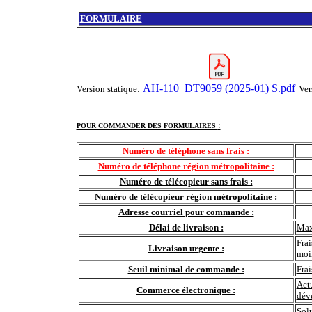
FORMULAIRE
AH-110_DT9059 (2025-01) S.pdf
Version statique:
Ver
:
POUR COMMANDER DES FORMULAIRES
Numéro de téléphone sans frais :
Numéro de téléphone région métropolitaine :
Numéro de télécopieur sans frais :
Numéro de télécopieur région métropolitaine :
Adresse courriel pour commande :
Délai de livraison :
Max
Frai
Livraison urgente :
moi
Seuil minimal de commande :
Fra
Actu
Commerce électronique :
déve
Sol