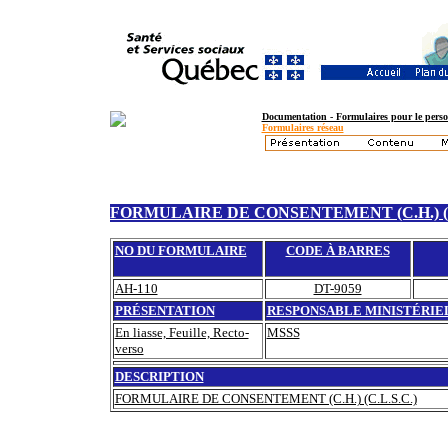
Documentation - Formulaires pour le perso
Formulaires réseau
FORMULAIRE DE CONSENTEMENT (C.H.) (C
NO DU FORMULAIRE
CODE À BARRES
AH-110
DT-9059
PRÉSENTATION
RESPONSABLE MINISTÉRIE
En liasse, Feuille, Recto-
MSSS
verso
DESCRIPTION
FORMULAIRE DE CONSENTEMENT (C.H.) (C.L.S.C.)