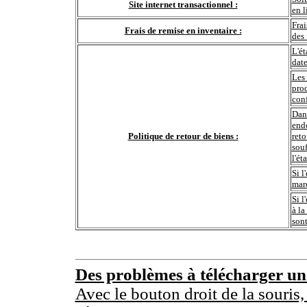
Site internet transactionnel :
en l
Frai
Frais de remise en inventaire :
des 
L'ét
date
Les 
prod
conf
Dans
end
Politique de retour de biens :
reto
souf
l'ét
Si l
marc
Si l
à la
sont
Des problèmes à télécharger u
Avec le bouton droit de la souris,