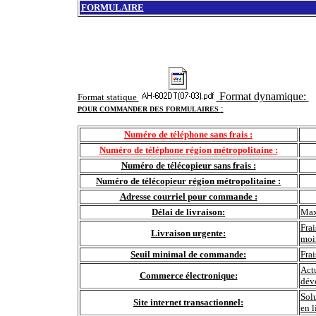
FORMULAIRE
Format dynamique:
Format statique
:
POUR COMMANDER DES FORMULAIRES
Numéro de téléphone sans frais :
Numéro de téléphone région métropolitaine :
Numéro de télécopieur sans frais :
Numéro de télécopieur région métropolitaine :
Adresse courriel pour commande :
Délai de livraison:
Max
Frai
Livraison urgente:
moi
Seuil minimal de commande:
Fra
Actu
Commerce électronique:
déve
Sol
Site internet transactionnel:
en l