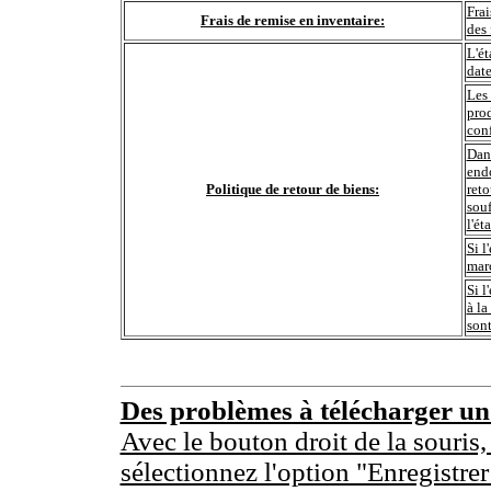
Frai
Frais de remise en inventaire:
des 
L'ét
date
Les 
prod
conf
Dans
end
Politique de retour de biens:
reto
souf
l'ét
Si l
marc
Si l
à la
sont
Des problèmes à télécharger u
Avec le bouton droit de la souris,
sélectionnez l'option "Enregistrer