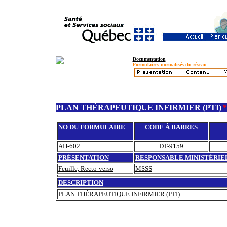
Documentation
Formulaires normalisés du réseau
PLAN THÉRAPEUTIQUE INFIRMIER (PTI)
*
NO DU FORMULAIRE
CODE À BARRES
AH-602
DT-9159
PRÉSENTATION
RESPONSABLE MINISTÉRIE
Feuille, Recto-verso
MSSS
DESCRIPTION
PLAN THÉRAPEUTIQUE INFIRMIER (PTI)