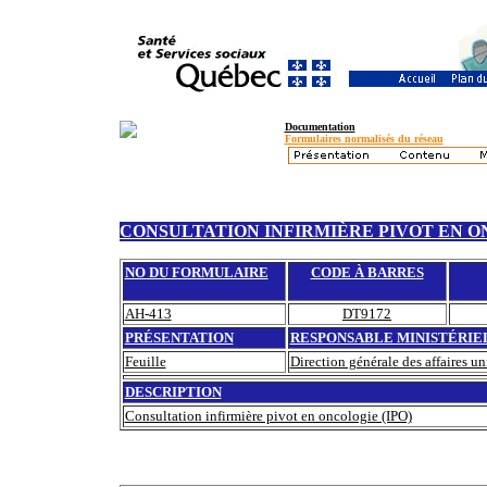
Documentation
Formulaires normalisés du réseau
CONSULTATION INFIRMIÈRE PIVOT EN ON
NO DU FORMULAIRE
CODE À BARRES
AH-413
DT9172
PRÉSENTATION
RESPONSABLE MINISTÉRIE
Feuille
Direction générale des affaires un
DESCRIPTION
Consultation infirmière pivot en oncologie (IPO)