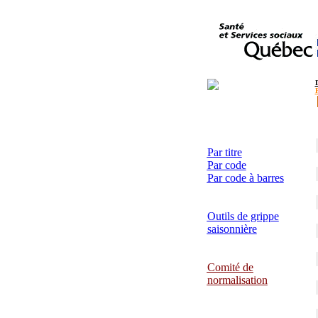
Par titre
Par code
Par code à barres
Outils de grippe
saisonnière
Comité de
normalisation