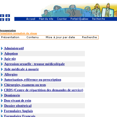
Documentation
Formulaires normalisés du réseau
Administratif
Adoption
Agir-tôt
Agression sexuelle - trousse médicolégale
Aide médicale à mourir
Allergies
Autorisation, référence ou prescription
Chirurgies, examens ou tests
CRDS (Centre de répartition des demandes de service)
Dentisterie
Don vivant de rein
Dossier obstétrical
Formulaire Anglais
Formulaire Français