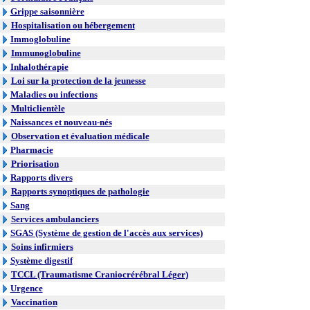
Grippe saisonnière
Hospitalisation ou hébergement
Immoglobuline
Immunoglobuline
Inhalothérapie
Loi sur la protection de la jeunesse
Maladies ou infections
Multiclientèle
Naissances et nouveau-nés
Observation et évaluation médicale
Pharmacie
Priorisation
Rapports divers
Rapports synoptiques de pathologie
Sang
Services ambulanciers
SGAS (Système de gestion de l'accès aux services)
Soins infirmiers
Système digestif
TCCL (Traumatisme Craniocrérébral Léger)
Urgence
Vaccination