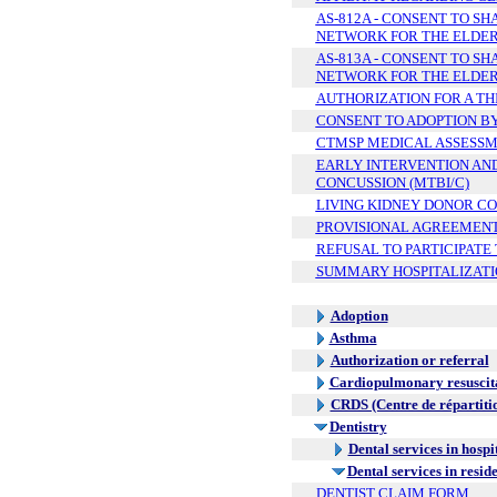
AS-812A - CONSENT TO S
NETWORK FOR THE ELDERL
AS-813A - CONSENT TO S
NETWORK FOR THE ELDERL
AUTHORIZATION FOR A THI
CONSENT TO ADOPTION BY
CTMSP MEDICAL ASSESS
EARLY INTERVENTION AND
CONCUSSION (MTBI/C)
LIVING KIDNEY DONOR C
PROVISIONAL AGREEMEN
REFUSAL TO PARTICIPATE
SUMMARY HOSPITALIZATI
Adoption
Asthma
Authorization or referral
Cardiopulmonary resuscit
CRDS (Centre de répartiti
Dentistry
Dental services in hospi
Dental services in resi
DENTIST CLAIM FORM