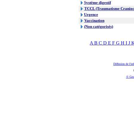
Système digestif
TCCL (Traumatisme Craniocr
Urgence
Vaccination
(Non catégorisés)
A
B
C
D
E
F
G
H
I
J
Diffusion de l'in
© Gou