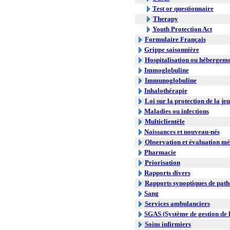
Test or questionnaire
Therapy
Youth Protection Act
Formulaire Français
Grippe saisonnière
Hospitalisation ou hébergem
Immoglobuline
Immunoglobuline
Inhalothérapie
Loi sur la protection de la je
Maladies ou infections
Multiclientèle
Naissances et nouveau-nés
Observation et évaluation mé
Pharmacie
Priorisation
Rapports divers
Rapports synoptiques de path
Sang
Services ambulanciers
SGAS (Système de gestion de l
Soins infirmiers