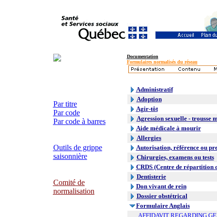
Documentation
Formulaires normalisés du réseau
Administratif
Adoption
Par titre
Agir-tôt
Par code
Agression sexuelle - trousse 
Par code à barres
Aide médicale à mourir
Allergies
Outils de grippe
Autorisation, référence ou pr
saisonnière
Chirurgies, examens ou tests
CRDS (Centre de répartition 
Dentisterie
Comité de
Don vivant de rein
normalisation
Dossier obstétrical
Formulaire Anglais
AFFIDAVIT REGARDING G