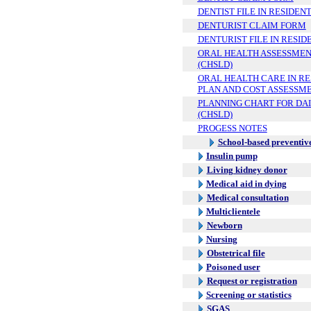
DENTIST FILE IN RESIDE
DENTURIST CLAIM FORM
DENTURIST FILE IN RESI
ORAL HEALTH ASSESSMENT
(CHSLD)
ORAL HEALTH CARE IN R
PLAN AND COST ASSESSM
PLANNING CHART FOR DAI
(CHSLD)
PROGESS NOTES
School-based preventive
Insulin pump
Living kidney donor
Medical aid in dying
Medical consultation
Multiclientele
Newborn
Nursing
Obstetrical file
Poisoned user
Request or registration
Screening or statistics
SGAS