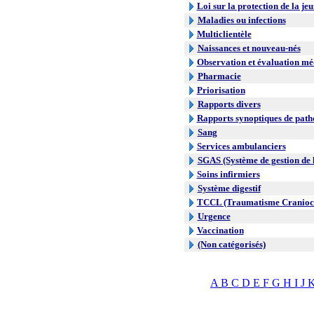
Loi sur la protection de la je
Maladies ou infections
Multiclientèle
Naissances et nouveau-nés
Observation et évaluation mé
Pharmacie
Priorisation
Rapports divers
Rapports synoptiques de path
Sang
Services ambulanciers
SGAS (Système de gestion de l
Soins infirmiers
Système digestif
TCCL (Traumatisme Craniocr
Urgence
Vaccination
(Non catégorisés)
A
B
C
D
E
F
G
H
I
J