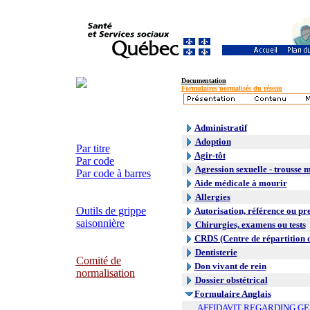
Documentation
Formulaires normalisés du réseau
Administratif
Adoption
Par titre
Agir-tôt
Par code
Agression sexuelle - trousse 
Par code à barres
Aide médicale à mourir
Allergies
Outils de grippe
Autorisation, référence ou pr
saisonnière
Chirurgies, examens ou tests
CRDS (Centre de répartition 
Dentisterie
Comité de
Don vivant de rein
normalisation
Dossier obstétrical
Formulaire Anglais
AFFIDAVIT REGARDING G