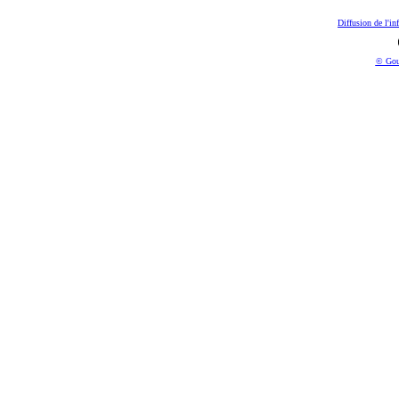
Diffusion de l'in
© Gou