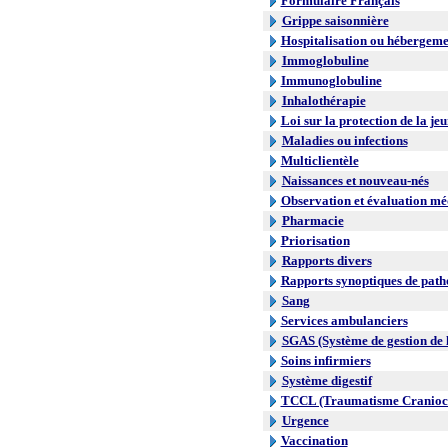
Formulaire Français
Grippe saisonnière
Hospitalisation ou hébergeme
Immoglobuline
Immunoglobuline
Inhalothérapie
Loi sur la protection de la je
Maladies ou infections
Multiclientèle
Naissances et nouveau-nés
Observation et évaluation mé
Pharmacie
Priorisation
Rapports divers
Rapports synoptiques de path
Sang
Services ambulanciers
SGAS (Système de gestion de l
Soins infirmiers
Système digestif
TCCL (Traumatisme Craniocr
Urgence
Vaccination