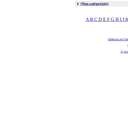
(Non catégorisés)
A
B
C
D
E
F
G
H
I
J
Diffusion de l'in
© Gou