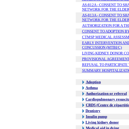
AS-812A - CONSENT TO S
NETWORK FOR THE ELDERL
AS-813A - CONSENT TO S
NETWORK FOR THE ELDERL
AUTHORIZATION FOR A THI
CONSENT TO ADOPTION BY
CTMSP MEDICAL ASSESS
EARLY INTERVENTION AND
CONCUSSION (MTBI/C)
LIVING KIDNEY DONOR C
PROVISIONAL AGREEMEN
REFUSAL TO PARTICIPATE
SUMMARY HOSPITALIZATI
Adoption
Asthma
Authorization or referral
Cardiopulmonary resuscit
CRDS (Centre de répartiti
Dentistry
Insulin pump
Living kidney donor
Medical aid in dying