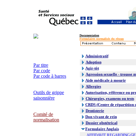
Documentation
Formulaires normalisés du réseau
Administratif
Adoption
Par titre
Agir-tôt
Par code
Agression sexuelle - trousse 
Par code à barres
Aide médicale à mourir
Allergies
Outils de grippe
Autorisation, référence ou pr
saisonnière
Chirurgies, examens ou tests
CRDS (Centre de répartition 
Dentisterie
Comité de
Don vivant de rein
normalisation
Dossier obstétrical
Formulaire Anglais
AFFIDAVIT REGARDING G