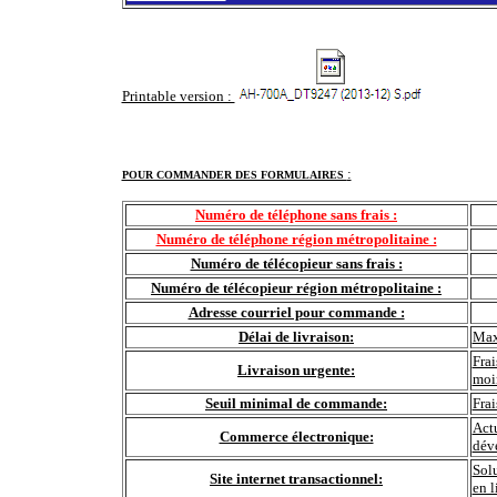
Printable version :
:
POUR COMMANDER DES FORMULAIRES
Numéro de téléphone sans frais :
Numéro de téléphone région métropolitaine :
Numéro de télécopieur sans frais :
Numéro de télécopieur région métropolitaine :
Adresse courriel pour commande :
Délai de livraison:
Max
Frai
Livraison urgente:
moi
Seuil minimal de commande:
Fra
Actu
Commerce électronique:
déve
Sol
Site internet transactionnel:
en l