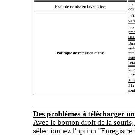
Frai
Frais de remise en inventaire:
des 
L'ét
date
Les 
prod
conf
Dans
end
Politique de retour de biens:
reto
souf
l'ét
Si l
marc
Si l
à la
sont
Des problèmes à télécharger u
Avec le bouton droit de la souris,
sélectionnez l'option "Enregistrer