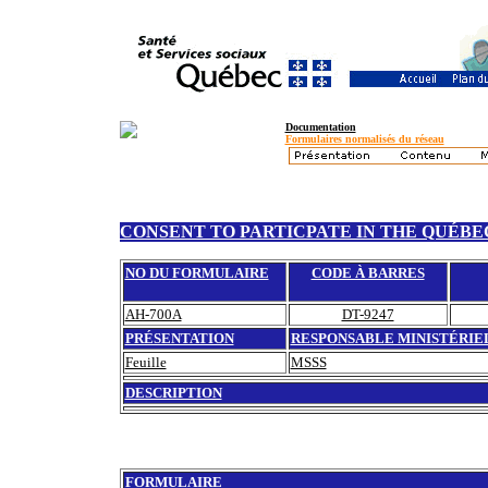
Documentation
Formulaires normalisés du réseau
CONSENT TO PARTICPATE IN THE QUÉB
NO DU FORMULAIRE
CODE À BARRES
AH-700A
DT-9247
PRÉSENTATION
RESPONSABLE MINISTÉRIE
Feuille
MSSS
DESCRIPTION
FORMULAIRE