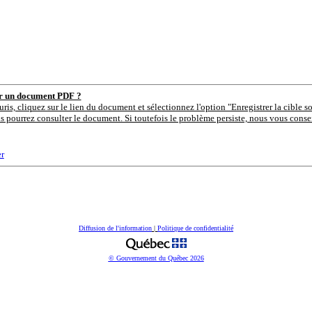
er un document PDF ?
uris, cliquez sur le lien du document et sélectionnez l'option "Enregistrer la cible s
s pourrez consulter le document. Si toutefois le problème persiste, nous vous consei
r
Diffusion de l'information
|
Politique de confidentialité
© Gouvernement du Québec
2026