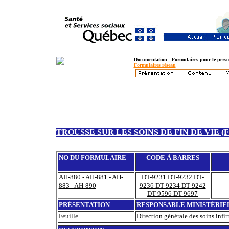
Documentation - Formulaires pour le perso
Formulaires réseau
TROUSSE SUR LES SOINS DE FIN DE VIE 
NO DU FORMULAIRE
CODE À BARRES
AH-880 - AH-881 - AH-
DT-9231 DT-9232 DT-
883 - AH-890
9236 DT-9234 DT-9242
DT-9596 DT-9697
PRÉSENTATION
RESPONSABLE MINISTÉRIE
Feuille
Direction générale des soins infir