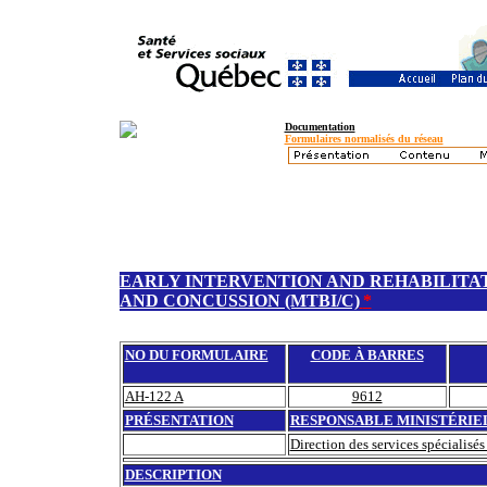
Documentation
Formulaires normalisés du réseau
EARLY INTERVENTION AND REHABILITA
AND CONCUSSION (MTBI/C)
*
NO DU FORMULAIRE
CODE À BARRES
AH-122 A
9612
PRÉSENTATION
RESPONSABLE MINISTÉRIE
Direction des services spécialisé
DESCRIPTION