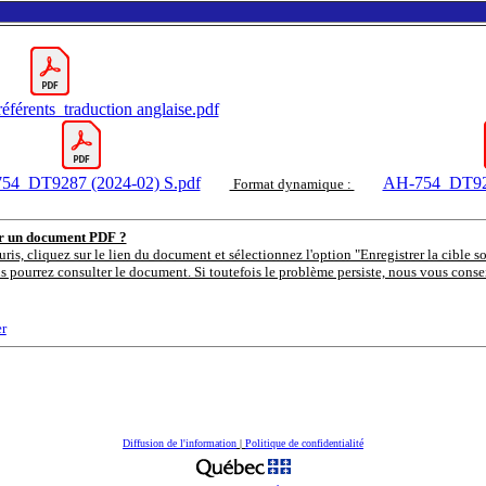
éférents_traduction anglaise.pdf
54_DT9287 (2024-02) S.pdf
AH-754_DT928
Format dynamique :
er un document PDF ?
uris, cliquez sur le lien du document et sélectionnez l'option "Enregistrer la cible s
s pourrez consulter le document. Si toutefois le problème persiste, nous vous consei
r
Diffusion de l'information
|
Politique de confidentialité