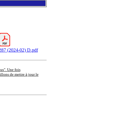
7 (2024-02) D.pdf
ous". Une fois
llons de mettre à jour le