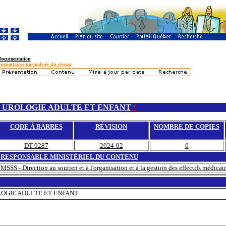
Documentation
Formulaires normalisés du réseau
 UROLOGIE ADULTE ET ENFANT
*
CODE À BARRES
RÉVISION
NOMBRE DE COPIES
DT-9287
2024-02
0
RESPONSABLE MINISTÉRIEL DU CONTENU
MSSS - Direction au soutien et à l'organisation et à la gestion des effectifs médica
OGIE ADULTE ET ENFANT