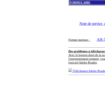
FORMULAIRE
Note de service_r
AH-7
Format statique :
Des problèmes à télécharg
Avec le bouton droit de la so
l'enregistrement terminé, vou
logiciel Adobe Reader.
Télécharger Adobe Reade