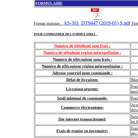
FORMULAIRE
AS-301_DT9447 (2019-01) S.pdf
Format statique :
For
:
POUR COMMANDER DES FORMULAIRES
Numéro de téléphone sans frais :
Numéro de téléphone région métropolitaine :
Numéro de télécopieur sans frais :
Numéro de télécopieur région métropolitaine :
Adresse courriel pour commande :
Délai de livraison:
Max
Frai
Livraison urgente:
moi
Seuil minimal de commande:
Fra
Actu
Commerce électronique:
déve
Sol
Site internet transactionnel:
en l
Frai
Frais de remise en inventaire:
des 