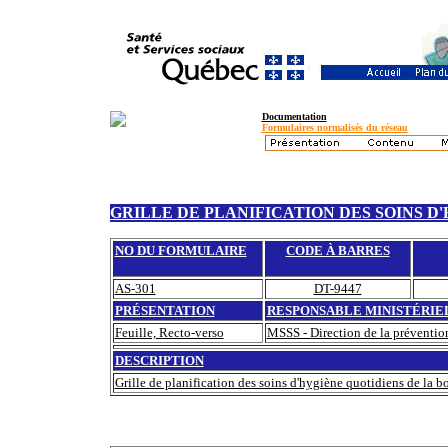
Documentation
Formulaires normalisés du réseau
GRILLE DE PLANIFICATION DES SOINS D
NO DU FORMULAIRE
CODE À BARRES
AS-301
DT-9447
PRÉSENTATION
RESPONSABLE MINISTÉRIE
Feuille, Recto-verso
MSSS - Direction de la prévention 
DESCRIPTION
Grille de planification des soins d'hygiène quotidiens de la