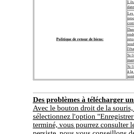
L'ét
date
Les 
prod
conf
Dans
end
Politique de retour de biens:
reto
souf
l'ét
Si l
marc
Si l
à la
sont
Des problèmes à télécharger u
Avec le bouton droit de la souris,
sélectionnez l'option "Enregistrer
terminé, vous pourrez consulter l
persiste, nous vous conseillons d