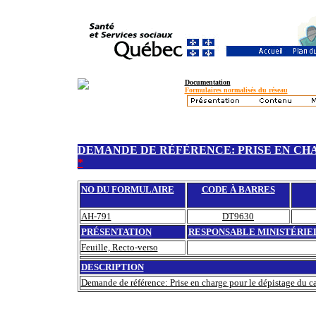
Documentation
Formulaires normalisés du réseau
DEMANDE DE RÉFÉRENCE: PRISE EN CH
*
NO DU FORMULAIRE
CODE À BARRES
AH-791
DT9630
PRÉSENTATION
RESPONSABLE MINISTÉRIE
Feuille, Recto-verso
DESCRIPTION
Demande de référence: Prise en charge pour le dépistage du 