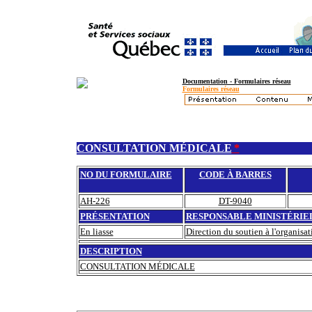
Documentation - Formulaires réseau
Formulaires réseau
CONSULTATION MÉDICALE
*
NO DU FORMULAIRE
CODE À BARRES
AH-226
DT-9040
PRÉSENTATION
RESPONSABLE MINISTÉRIE
En liasse
Direction du soutien à l'organisa
DESCRIPTION
CONSULTATION MÉDICALE