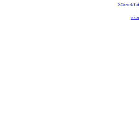
Diffusion de l'in
© Gou