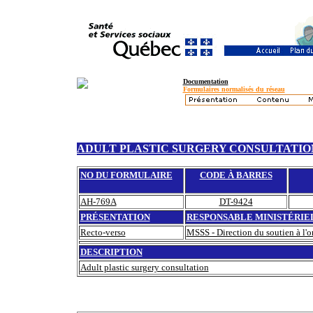
Documentation
Formulaires normalisés du réseau
ADULT PLASTIC SURGERY CONSULTATIO
NO DU FORMULAIRE
CODE À BARRES
AH-769A
DT-9424
PRÉSENTATION
RESPONSABLE MINISTÉRIE
Recto-verso
MSSS - Direction du soutien à l'or
DESCRIPTION
Adult plastic surgery consultation