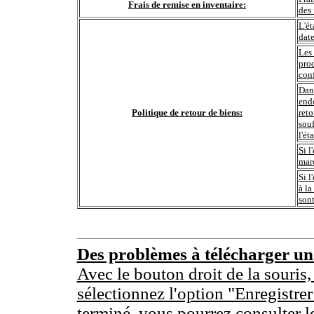
Frais de remise en inventaire:
des 
L'ét
date
Les 
prod
conf
Dans
end
Politique de retour de biens:
reto
souf
l'ét
Si l
marc
Si l
à la
sont
Des problèmes à télécharger u
Avec le bouton droit de la souris,
sélectionnez l'option "Enregistrer
terminé, vous pourrez consulter l