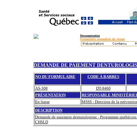
Documentation
Formulaires normalisés du réseau
DEMANDE DE PAIEMENT DENTUROLOGI
NO DU FORMULAIRE
CODE À BARRES
AS-308
DT-9460
PRÉSENTATION
RESPONSABLE MINISTÉRIE
En liasse
MSSS - Direction de la prévention 
DESCRIPTION
Demande de paiement denturologiste - Programme québécois de
CHSLD