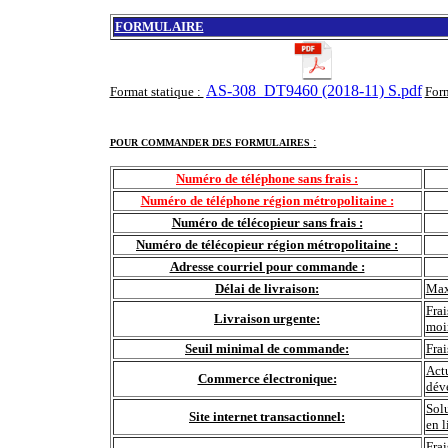
FORMULAIRE
AS-308_DT9460 (2018-11) S.pdf
Format statique :
For
:
POUR COMMANDER DES FORMULAIRES
Numéro de téléphone sans frais :
Numéro de téléphone région métropolitaine :
Numéro de télécopieur sans frais :
Numéro de télécopieur région métropolitaine :
Adresse courriel pour commande :
Délai de livraison:
Max
Frai
Livraison urgente:
moi
Seuil minimal de commande:
Fra
Actu
Commerce électronique:
déve
Sol
Site internet transactionnel:
en l
Frai