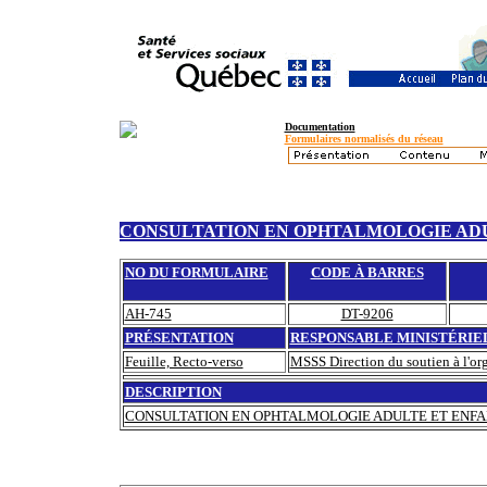
Documentation
Formulaires normalisés du réseau
CONSULTATION EN OPHTALMOLOGIE AD
NO DU FORMULAIRE
CODE À BARRES
AH-745
DT-9206
PRÉSENTATION
RESPONSABLE MINISTÉRIE
Feuille, Recto-verso
MSSS Direction du soutien à l'org
DESCRIPTION
CONSULTATION EN OPHTALMOLOGIE ADULTE ET ENF