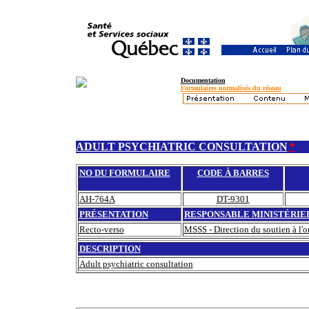
Documentation
Formulaires normalisés du réseau
ADULT PSYCHIATRIC CONSULTATION
*
NO DU FORMULAIRE
CODE À BARRES
AH-764A
DT-9301
PRÉSENTATION
RESPONSABLE MINISTÉRIE
Recto-verso
MSSS - Direction du soutien à l'or
DESCRIPTION
Adult psychiatric consultation