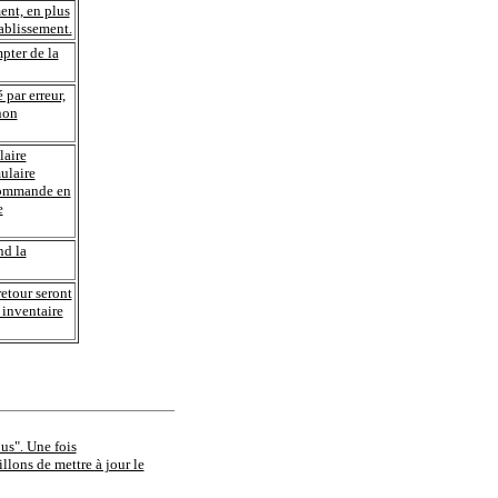
ment, en plus
tablissement.
pter de la
par erreur,
non
laire
ulaire
 commande en
e
nd la
retour seront
 inventaire
ous". Une fois
llons de mettre à jour le