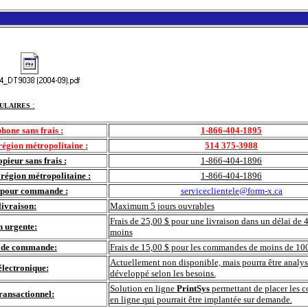
:
ULAIRES
hone sans frais :
1-866-404-1895
égion métropolitaine :
514 375-3988
pieur sans frais :
1-866-404-1896
région métropolitaine :
1-866-404-1896
l pour commande :
serviceclientele@form-x.ca
livraison:
Maximum 5 jours ouvrables
Frais de 25,00 $ pour une livraison dans un délai de 
n urgente:
moins
l de commande:
Frais de 15,00 $ pour les commandes de moins de 10
Actuellement non disponible, mais pourra être analys
lectronique:
développé selon les besoins.
Solution en ligne
PrintSys
permettant de placer les
transactionnel:
en ligne qui pourrait être implantée sur demande.