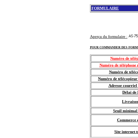
FORMULAIRE
Aperçu du formulaire :
POUR COMMANDER DES FORM
Numéro de télép
Numéro de téléphone r
Numéro de téléco
Numéro de télécopieur 
Adresse courrie
Délai de 
Livraiso
Seuil minima
Commerce é
Site internet 