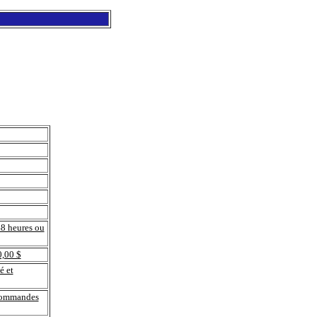
48 heures ou
0,00 $
é et
 commandes