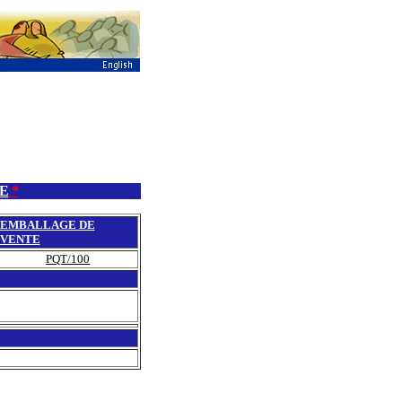
E
*
EMBALLAGE DE
VENTE
PQT/100