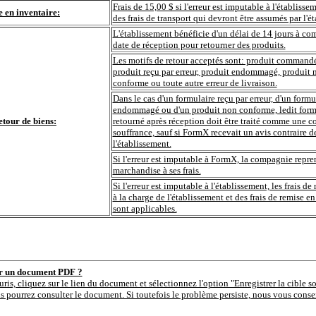
Frais de 15,00 $ si l'erreur est imputable à l'établisse
e en inventaire:
des frais de transport qui devront être assumés par l'é
L'établissement bénéficie d'un délai de 14 jours à com
date de réception pour retourner des produits.
Les motifs de retour acceptés sont: produit commandé 
produit reçu par erreur, produit endommagé, produit 
conforme ou toute autre erreur de livraison.
Dans le cas d'un formulaire reçu par erreur, d'un formu
endommagé ou d'un produit non conforme, ledit form
etour de biens:
retourné après réception doit être traité comme une
souffrance, sauf si FormX recevait un avis contraire d
l'établissement.
Si l'erreur est imputable à FormX, la compagnie repre
marchandise à ses frais.
Si l'erreur est imputable à l'établissement, les frais de 
à la charge de l'établissement et des frais de remise en
sont applicables.
er un document PDF ?
uris, cliquez sur le lien du document et sélectionnez l'option "Enregistrer la cible s
s pourrez consulter le document. Si toutefois le problème persiste, nous vous consei