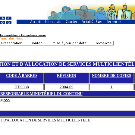
Documentation - Formulaires réseau
Formulaires réseau
TION ET D'ALLOCATION DE SERVICES MULTICLIENTÈL
CODE À BARRES
RÉVISION
NOMBRE DE COPIES
DT-9038
2004-09
1
RESPONSABLE MINISTÉRIEL DU CONTENU
MSSS
ET D'ALLOCATION DE SERVICES MULTICLIENTÈLE