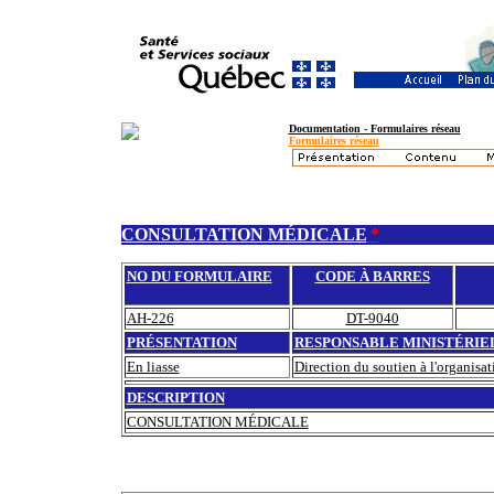
Documentation - Formulaires réseau
Formulaires réseau
CONSULTATION MÉDICALE
*
NO DU FORMULAIRE
CODE À BARRES
AH-226
DT-9040
PRÉSENTATION
RESPONSABLE MINISTÉRIE
En liasse
Direction du soutien à l'organisa
DESCRIPTION
CONSULTATION MÉDICALE