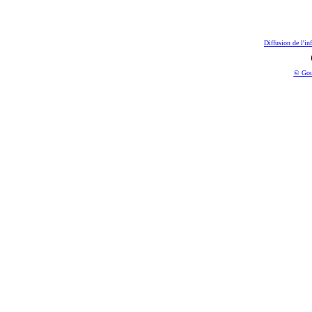
Diffusion de l'in
© Gou