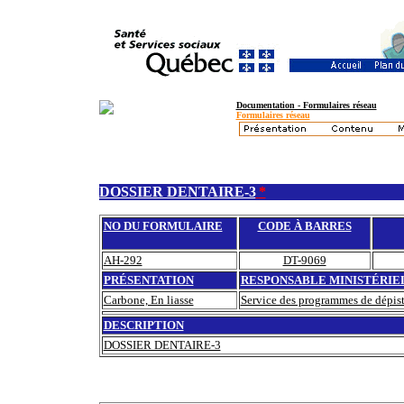
Documentation - Formulaires réseau
Formulaires réseau
DOSSIER DENTAIRE-3
*
NO DU FORMULAIRE
CODE À BARRES
AH-292
DT-9069
PRÉSENTATION
RESPONSABLE MINISTÉRIE
Carbone, En liasse
Service des programmes de dépista
DESCRIPTION
DOSSIER DENTAIRE-3