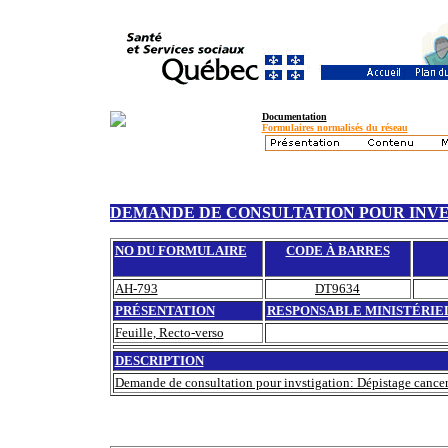
Documentation
Formulaires normalisés du réseau
DEMANDE DE CONSULTATION POUR INVE
NO DU FORMULAIRE
CODE À BARRES
AH-793
DT9634
PRÉSENTATION
RESPONSABLE MINISTÉRIE
Feuille, Recto-verso
DESCRIPTION
Demande de consultation pour invstigation: Dépistage canc