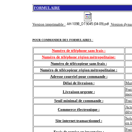
FORMULAIRE
Version imprimable :
Version dyna
:
POUR COMMANDER DES FORMULAIRES
Numéro de téléphone sans frais :
Numéro de téléphone région métropolitaine:
Numéro de télécopieur sans frais :
Numéro de télécopieur région métropolitaine :
Adresse courriel pour commande :
Délai de livraison :
Max
Frai
Livraison urgente :
moi
Seuil minimal de commande :
Fra
Actu
Commerce électronique :
déve
Sol
Site internet transactionnel :
en l
Frai
Frais de remise en inventaire :