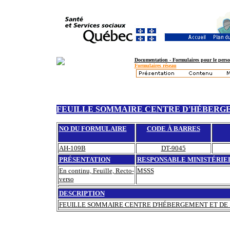
Documentation - Formulaires pour le perso
Formulaires réseau
FEUILLE SOMMAIRE CENTRE D'HÉBERGE
NO DU FORMULAIRE
CODE À BARRES
AH-109B
DT-9045
PRÉSENTATION
RESPONSABLE MINISTÉRIE
En continu, Feuille, Recto-
MSSS
verso
DESCRIPTION
FEUILLE SOMMAIRE CENTRE D'HÉBERGEMENT ET DE 