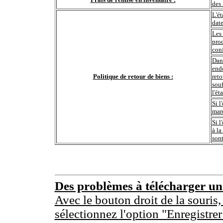
des 
L'ét
date
Les 
prod
conf
Dans
end
Politique de retour de biens :
reto
souf
l'ét
Si l
marc
Si l
à la
sont
Des problèmes à télécharger u
Avec le bouton droit de la souris,
sélectionnez l'option "Enregistrer