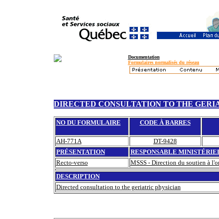
Documentation
Formulaires normalisés du réseau
DIRECTED CONSULTATION TO THE GERI
NO DU FORMULAIRE
CODE À BARRES
AH-771A
DT-9428
PRÉSENTATION
RESPONSABLE MINISTÉRIE
Recto-verso
MSSS - Direction du soutien à l'or
DESCRIPTION
Directed consultation to the geriatric physician