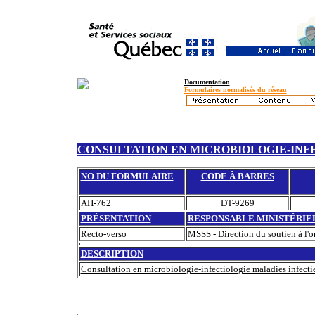
Documentation
Formulaires normalisés du réseau
CONSULTATION EN MICROBIOLOGIE-INF
NO DU FORMULAIRE
CODE À BARRES
AH-762
DT-9269
PRÉSENTATION
RESPONSABLE MINISTÉRIE
Recto-verso
MSSS - Direction du soutien à l'or
DESCRIPTION
Consultation en microbiologie-infectiologie maladies infecti