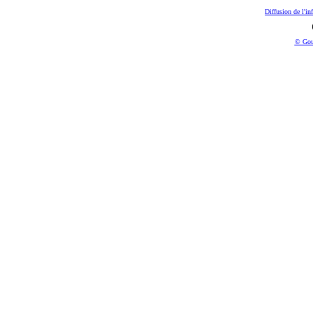
Diffusion de l'in
© Gou