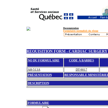
Documentation
Formulaires normalisés du réseau
REQUISITION FORM - CARDIAC SURGERY
NO DU FORMULAIRE
CODE À BARRES
AH-513A
DT-9017
PRÉSENTATION
RESPONSABLE MINISTÉRIE
DESCRIPTION
FORMULAIRE