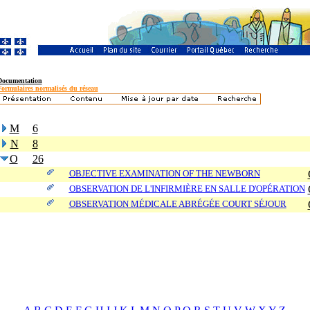
Documentation
Formulaires normalisés du réseau
M
6
N
8
O
26
OBJECTIVE EXAMINATION OF THE NEWBORN
OBSERVATION DE L'INFIRMIÈRE EN SALLE D'OPÉRATION
OBSERVATION MÉDICALE ABRÉGÉE COURT SÉJOUR