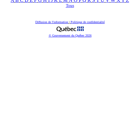
A
B
C
D
E
F
G
H
I
J
K
L
M
N
O
P
Q
R
S
T
U
V
W
X
Y
Z
Tous
Diffusion de l'information
|
Politique de confidentialité
© Gouvernement du Québec
2026