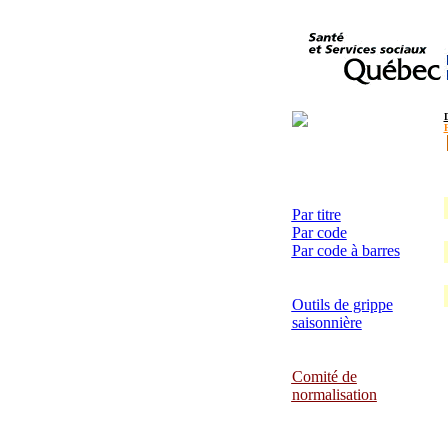
Par titre
Par code
Par code à barres
Outils de grippe
saisonnière
Comité de
normalisation