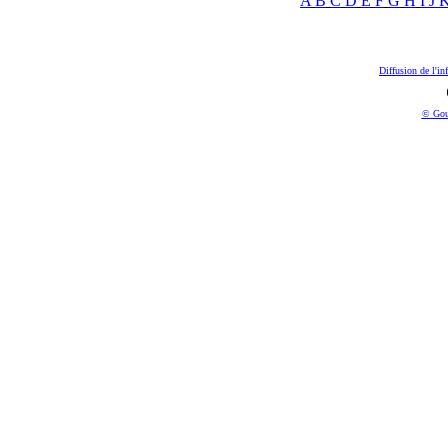
A
B
C
D
E
F
G
H
I
J
Diffusion de l'in
© Gou