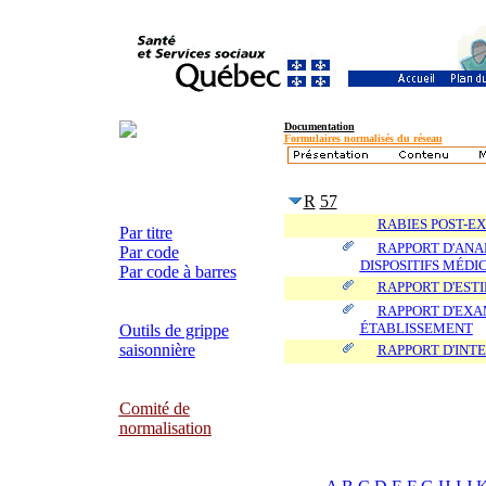
Documentation
Formulaires normalisés du réseau
R
57
RABIES POST-E
Par titre
RAPPORT D'ANA
Par code
DISPOSITIFS MÉD
Par code à barres
RAPPORT D'ESTI
RAPPORT D'EXA
ÉTABLISSEMENT
Outils de grippe
saisonnière
RAPPORT D'INT
Comité de
normalisation