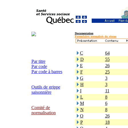
Documentation
Formulaires normalisés du réseau
C
64
D
55
Par titre
E
26
Par code
Par code à barres
F
25
G
3
H
3
Outils de grippe
I
11
saisonnière
L
8
M
6
Comité de
N
8
normalisation
O
26
P
18