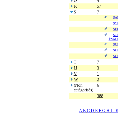
Q
4
R
57
S
7
SA
SC
SE
SO
ÉVAL
SU
SU
SU
T
7
U
3
V
1
W
2
(Non
6
catégorisés)
388
A
B
C
D
E
F
G
H
I
J