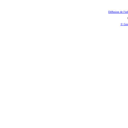
Diffusion de l'in
© Gou