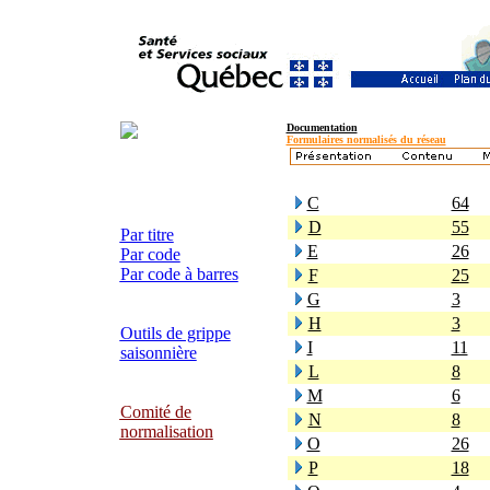
Documentation
Formulaires normalisés du réseau
C
64
D
55
Par titre
E
26
Par code
Par code à barres
F
25
G
3
H
3
Outils de grippe
I
11
saisonnière
L
8
M
6
Comité de
N
8
normalisation
O
26
P
18