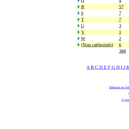
Q
4
R
57
S
7
T
7
U
3
V
1
W
2
(Non catégorisés)
6
388
A
B
C
D
E
F
G
H
I
J
Diffusion de l'in
© Gou