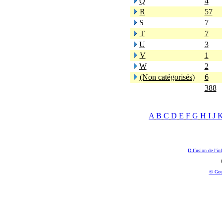
Q
4
R
57
S
7
T
7
U
3
V
1
W
2
(Non catégorisés)
6
388
A
B
C
D
E
F
G
H
I
J
Diffusion de l'in
© Gou