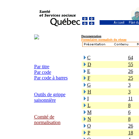
Documentation
Formulaires normalisés du réseau
C
64
D
55
Par titre
E
26
Par code
Par code à barres
F
25
G
3
H
3
Outils de grippe
I
11
saisonnière
L
8
M
6
Comité de
N
8
normalisation
O
26
P
18