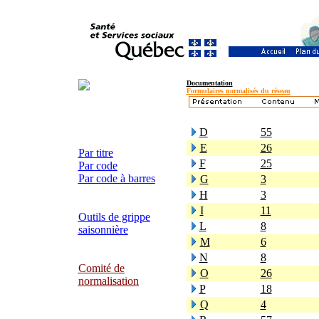
Documentation
Formulaires normalisés du réseau
D
55
E
26
Par titre
F
25
Par code
Par code à barres
G
3
H
3
I
11
Outils de grippe
L
8
saisonnière
M
6
N
8
Comité de
O
26
normalisation
P
18
Q
4