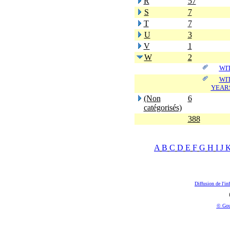
R
57
S
7
T
7
U
3
V
1
W
2
WI
WI
YEARS
(Non
6
catégorisés)
388
A
B
C
D
E
F
G
H
I
J
Diffusion de l'in
© Gou