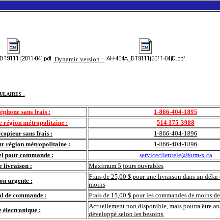
Dynamic version :
:
ULAIRES
éphone sans frais :
1-866-404-1895
 région métropolitaine :
514 375-3988
copieur sans frais :
1-866-404-1896
r région métropolitaine :
1-866-404-1896
el pour commande :
serviceclientele@form-x.ca
e livraison :
Maximum 5 jours ouvrables
Frais de 25,00 $ pour une livraison dans un délai
on urgente :
moins
al de commande :
Frais de 15,00 $ pour les commandes de moins de
Actuellement non disponible, mais pourra être an
électronique :
développé selon les besoins.