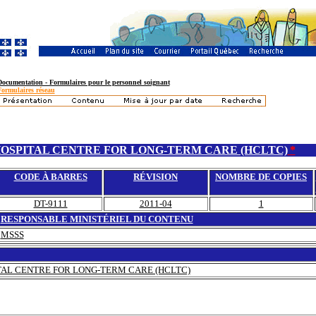
Documentation - Formulaires pour le personnel soignant
Formulaires réseau
HOSPITAL CENTRE FOR LONG-TERM CARE (HCLTC)
*
CODE À BARRES
RÉVISION
NOMBRE DE COPIES
DT-9111
2011-04
1
RESPONSABLE MINISTÉRIEL DU CONTENU
MSSS
TAL CENTRE FOR LONG-TERM CARE (HCLTC)