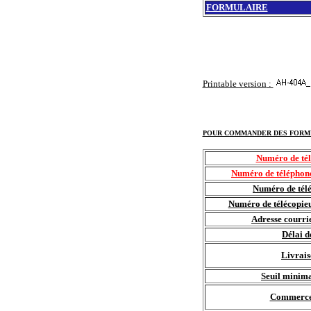
FORMULAIRE
Printable version
:
POUR COMMANDER DES FORM
Numéro de tél
Numéro de téléphone
Numéro de télé
Numéro de télécopieu
Adresse courri
Délai d
Livrais
Seuil minim
Commerce 