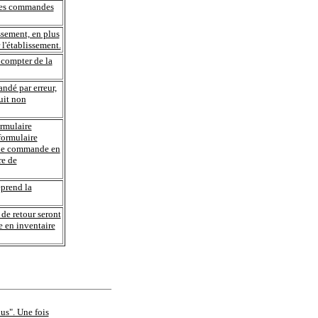
les commandes
issement, en plus
 l'établissement.
 compter de la
ndé par erreur,
uit non
ormulaire
formulaire
 une commande en
re de
eprend la
s de retour seront
se en inventaire
ous". Une fois