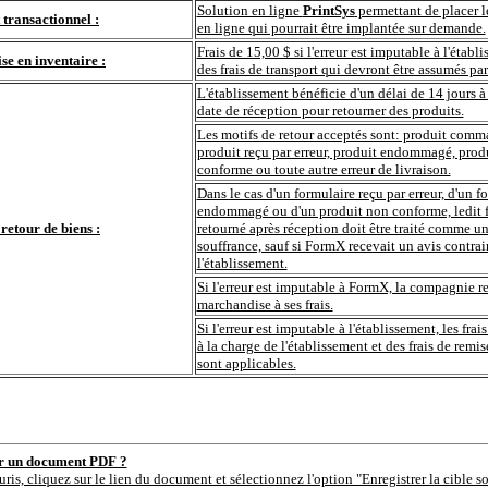
Solution en ligne
PrintSys
permettant de placer 
t transactionnel :
en ligne qui pourrait être implantée sur demande.
Frais de 15,00 $ si l'erreur est imputable à l'établ
se en inventaire :
des frais de transport qui devront être assumés par
L'établissement bénéficie d'un délai de 14 jours à
date de réception pour retourner des produits.
Les motifs de retour acceptés sont: produit comma
produit reçu par erreur, produit endommagé, prod
conforme ou toute autre erreur de livraison.
Dans le cas d'un formulaire reçu par erreur, d'un f
endommagé ou d'un produit non conforme, ledit 
 retour de biens :
retourné après réception doit être traité comme
souffrance, sauf si FormX recevait un avis contrai
l'établissement.
Si l'erreur est imputable à FormX, la compagnie r
marchandise à ses frais.
Si l'erreur est imputable à l'établissement, les frai
à la charge de l'établissement et des frais de remi
sont applicables.
er un document PDF ?
uris, cliquez sur le lien du document et sélectionnez l'option "Enregistrer la cible s