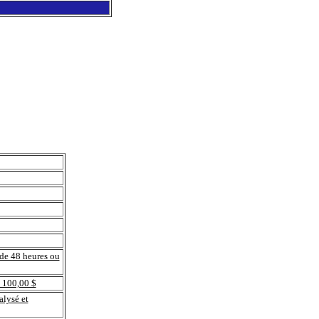
 de 48 heures ou
 100,00 $
alysé et